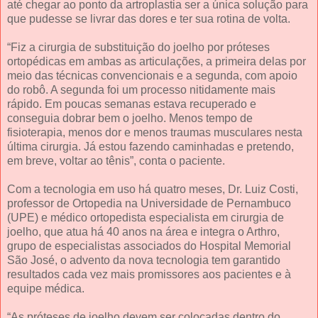
até chegar ao ponto da artroplastia ser a única solução para
que pudesse se livrar das dores e ter sua rotina de volta.
“Fiz a cirurgia de substituição do joelho por próteses
ortopédicas em ambas as articulações, a primeira delas por
meio das técnicas convencionais e a segunda, com apoio
do robô. A segunda foi um processo nitidamente mais
rápido. Em poucas semanas estava recuperado e
conseguia dobrar bem o joelho. Menos tempo de
fisioterapia, menos dor e menos traumas musculares nesta
última cirurgia. Já estou fazendo caminhadas e pretendo,
em breve, voltar ao tênis”, conta o paciente.
Com a tecnologia em uso há quatro meses, Dr. Luiz Costi,
professor de Ortopedia na Universidade de Pernambuco
(UPE) e médico ortopedista especialista em cirurgia de
joelho, que atua há 40 anos na área e integra o Arthro,
grupo de especialistas associados do Hospital Memorial
São José, o advento da nova tecnologia tem garantido
resultados cada vez mais promissores aos pacientes e à
equipe médica.
“As próteses de joelho devem ser colocadas dentro do