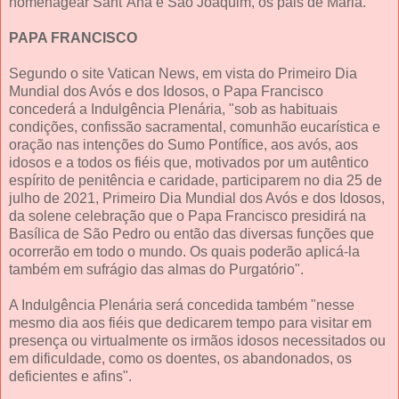
homenagear Sant´Ana e São Joaquim, os pais de Maria.
PAPA FRANCISCO
Segundo o site Vatican News, em vista do Primeiro Dia
Mundial dos Avós e dos Idosos, o Papa Francisco
concederá a Indulgência Plenária, "sob as habituais
condições, confissão sacramental, comunhão eucarística e
oração nas intenções do Sumo Pontífice, aos avós, aos
idosos e a todos os fiéis que, motivados por um autêntico
espírito de penitência e caridade, participarem no dia 25 de
julho de 2021, Primeiro Dia Mundial dos Avós e dos Idosos,
da solene celebração que o Papa Francisco presidirá na
Basílica de São Pedro ou então das diversas funções que
ocorrerão em todo o mundo. Os quais poderão aplicá-la
também em sufrágio das almas do Purgatório".
A Indulgência Plenária será concedida também "nesse
mesmo dia aos fiéis que dedicarem tempo para visitar em
presença ou virtualmente os irmãos idosos necessitados ou
em dificuldade, como os doentes, os abandonados, os
deficientes e afins".